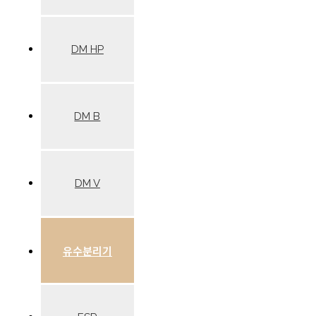
DM HP
DM B
DM V
유수분리기