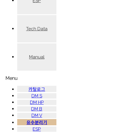
ESP
Tech Data
Manual
Menu
카탈로그
DM S
DM HP
DM B
DM V
유수분리기
ESP