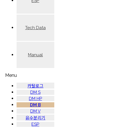
ESP
Tech Data
Manual
Menu
카탈로그
DM S
DM HP
DM B
DM V
유수분리기
ESP