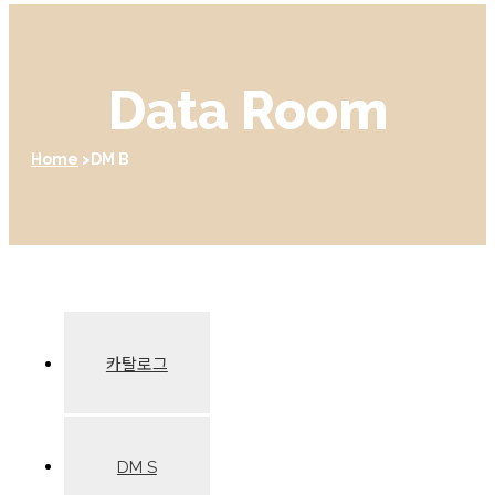
Data Room
Home
DM B
카탈로그
DM S