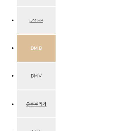
DM HP
DM B
DM V
유수분리기