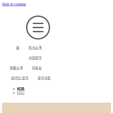
Skip to content
압축공기의 손실이 전혀 없다.
내구성(Hard-Anodizing)
설치 및 유지관리의 편리하다.
자동 배출 기능(비상모드)
다양한 모델, 미려한 디자인
두개의 센서(상사점, 하사점) 의 사용은 응축수만 선별적으 로
비행기, 반도체 장비, 내구성이 요구되는 산업기기에 적용되는
전원 연결이 쉬우며, 배관이 편리하도록 3개의 인입라인을 두었다.
응축수가 스케일 등에 의해 60초 동안 배출되지 않을 경우 알람
응축수 양에 따라 다양한 모델로 세분화 시켜 사용자의 선택의 폭을
배출하여 에어로스에 의한 에너지 손실을 막아준다.
경질피막 처리된 하우징은 내부식성과 내마모성 등의 성질이 매우
시그널을 통해 사용자에게 인지시키며 자동복원 기능으로 전환되어
넓혔으며, 다이캐스팅 금형과 애노다이징 공법으로 처리된 하우징은
상하판이 따로 분리되어 하우징 내부의 오염물질 제거를 위한 분해
우수하여 하우징 수명이 반영구적이다.
솔레노이드 밸브를 매 3분마다 5초씩 동작시켜 스케일 배출을
미려한 디자인을 가진다.
조립이 간편하다.
도모한다. 배출이 정상적으로 이루어지면 정상모드로 복귀된다.
내부에 스트레이너를 내장하여 슬러지에 의한 밸브의 파손, 막힘
현상을 방지 하였다.
홈
회사소개
사업분야
제품소개
자료실
온라인 문의
공지사항
KOR
ENG