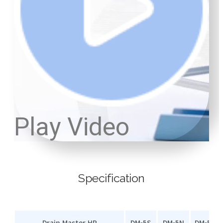
Play Video
Specification
Drain Master HP
DM-5S
DM-5N
DM-5