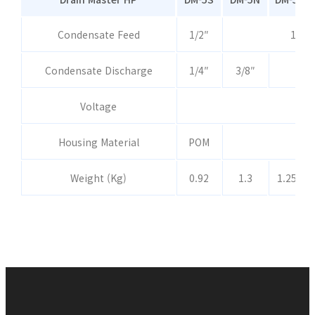
Condensate Feed
1/2″
1/2″ 
Condensate Discharge
1/4″
3/8″
Voltage
Housing Material
POM
Weight (Kg)
0.92
1.3
1.25