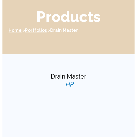
Products
Home
Portfolios
Drain Master
Drain Master
HP