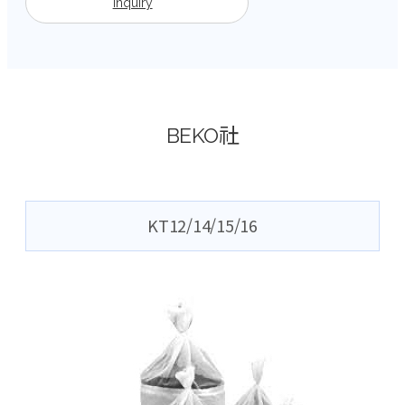
Inquiry
BEKO社
KT12/14/15/16