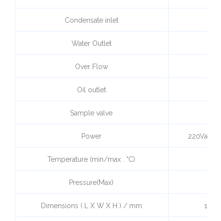
Condensate inlet
Water Outlet
Over Flow
Oil outlet
Sample valve
Power
220Vac/5
Temperature (min/max . °C)
Pressure(Max)
Dimensions ( L X W X H ) / mm
1,02