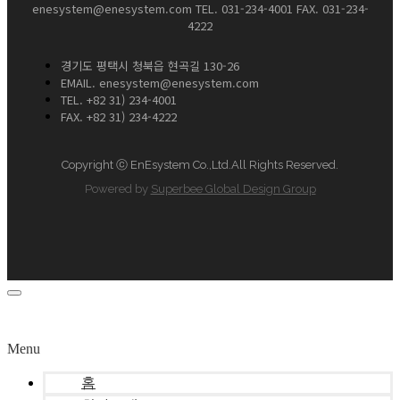
enesystem@enesystem.com TEL. 031-234-4001 FAX. 031-234-
4222
경기도 평택시 청북읍 현곡길 130-26
EMAIL. enesystem@enesystem.com
TEL. +82 31) 234-4001
FAX. +82 31) 234-4222
Copyright ⓒ EnEsystem Co.,Ltd.All Rights Reserved.
Powered by
Superbee Global Design Group
Menu
홈